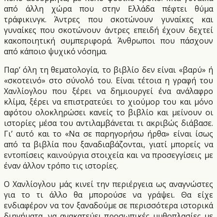
από άλλη χώρα που στην Ελλάδα πέφτει θύμα
τράφικινγκ. Άντρες που σκοτώνουν γυναίκες και
γυναίκες που σκοτώνουν άντρες επειδή έχουν δεχτεί
κακοποιητική συμπεριφορά. Άνθρωποι που πάσχουν
από κάποιο ψυχικό νόσημα.
Παρ’ όλη τη θεματολογία, το βιβλίο δεν είναι «βαρύ» ή
«σκοτεινό» στο σύνολό του. Είναι τέτοια η γραφή του
Χανλίογλου που ξέρει να δημιουργεί ένα ανάλαφρο
κλίμα, ξέρει να επιστρατεύει το χιούμορ του και μόνο
αφότου ολοκληρώσει κανείς το βιβλίο και μείνουν οι
ιστορίες μέσα του αντιλαμβάνεται τι ακριβώς διάβασε.
Γι’ αυτό και το «Να σε παρηγορήσω ήρθα» είναι ίσως
από τα βιβλία που ξαναδιαβάζονται, γιατί μπορείς να
εντοπίσεις καινούργια στοιχεία και να προσεγγίσεις με
έναν άλλον τρόπο τις ιστορίες.
Ο Χανλίογλου μάς κινεί την περιέργεια ως αναγνώστες
για το τι άλλο θα μπορούσε να γράψει. Θα είχε
ενδιαφέρον να τον ξαναδούμε σε περισσότερα ιστορικά
διηγήματα, να ανακατεύει προσωπικές μυθοπλασίες με