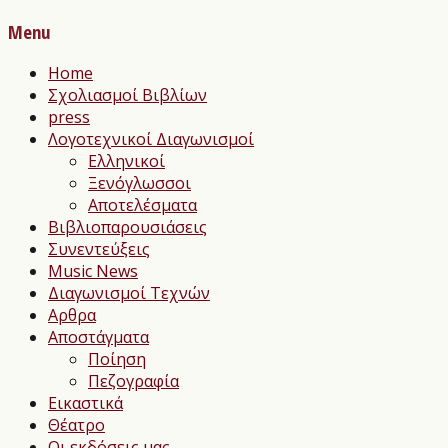
Menu
Home
Σχολιασμοί Βιβλίων
press
Λογοτεχνικοί Διαγωνισμοί
Ελληνικοί
Ξενόγλωσσοι
Αποτελέσματα
Βιβλιοπαρουσιάσεις
Συνεντεύξεις
Music News
Διαγωνισμοί Τεχνών
Αρθρα
Αποστάγματα
Ποίηση
Πεζογραφία
Εικαστικά
Θέατρο
Οι εκδόσεις μας