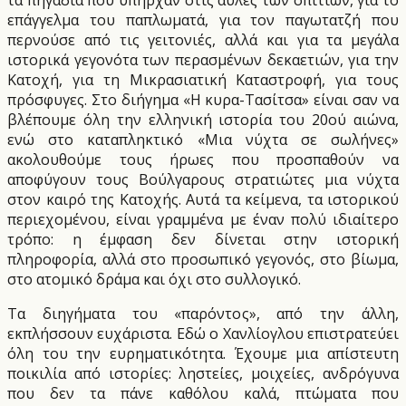
τα πηγάδια που υπήρχαν στις αυλές των σπιτιών, για το
επάγγελμα του παπλωματά, για τον παγωτατζή που
περνούσε από τις γειτονιές, αλλά και για τα μεγάλα
ιστορικά γεγονότα των περασμένων δεκαετιών, για την
Κατοχή, για τη Μικρασιατική Καταστροφή, για τους
πρόσφυγες. Στο διήγημα «Η κυρα-Τασίτσα» είναι σαν να
βλέπουμε όλη την ελληνική ιστορία του 20ού αιώνα,
ενώ στο καταπληκτικό «Μια νύχτα σε σωλήνες»
ακολουθούμε τους ήρωες που προσπαθούν να
αποφύγουν τους Βούλγαρους στρατιώτες μια νύχτα
στον καιρό της Κατοχής. Αυτά τα κείμενα, τα ιστορικού
περιεχομένου, είναι γραμμένα με έναν πολύ ιδιαίτερο
τρόπο: η έμφαση δεν δίνεται στην ιστορική
πληροφορία, αλλά στο προσωπικό γεγονός, στο βίωμα,
στο ατομικό δράμα και όχι στο συλλογικό.
Τα διηγήματα του «παρόντος», από την άλλη,
εκπλήσσουν ευχάριστα. Εδώ ο Χανλίογλου επιστρατεύει
όλη του την ευρηματικότητα. Έχουμε μια απίστευτη
ποικιλία από ιστορίες: ληστείες, μοιχείες, ανδρόγυνα
που δεν τα πάνε καθόλου καλά, πτώματα που