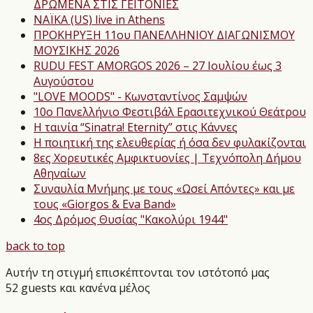
ΔΡΩΜΕΝΑ ΣΤΙΣ ΓΕΙΤΟΝΙΕΣ
NAΪKA (US) live in Athens
ΠΡΟΚΗΡΥΞΗ 11ου ΠΑΝΕΛΛΗΝΙΟΥ ΔΙΑΓΩΝΙΣΜΟΥ
ΜΟΥΣΙΚΗΣ 2026
RUDU FEST AMORGOS 2026 – 27 Ιουλίου έως 3
Αυγούστου
"LOVE MOODS" - Κωνσταντίνος Σαμψών
10ο Πανελλήνιο Φεστιβάλ Ερασιτεχνικού Θεάτρου
Η ταινία “Sinatra! Eternity” στις Κάννες
Η ποιητική της ελευθερίας ή όσα δεν φυλακίζονται
8ες Χορευτικές Αμφικτυονίες | Τεχνόπολη Δήμου
Αθηναίων
Συναυλία Μνήμης με τους «Ωσεί Απόντες» και με
τους «Giorgos & Eva Band»
4ος Δρόμος Θυσίας "Κακολύρι 1944"
back to top
Αυτήν τη στιγμή επισκέπτονται τον ιστότοπό μας
52 guests και κανένα μέλος