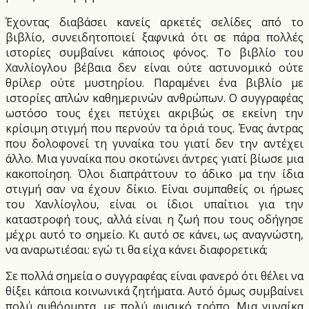
Έχοντας διαβάσει κανείς αρκετές σελίδες από το
βιβλίο, συνειδητοποιεί ξαφνικά ότι σε πάρα πολλές
ιστορίες συμβαίνει κάποιος φόνος. Το βιβλίο του
Χανλίογλου βέβαια δεν είναι ούτε αστυνομικό ούτε
θρίλερ ούτε μυστηρίου. Παραμένει ένα βιβλίο με
ιστορίες απλών καθημερινών ανθρώπων. Ο συγγραφέας
ωστόσο τους έχει πετύχει ακριβώς σε εκείνη την
κρίσιμη στιγμή που περνούν τα όριά τους. Ένας άντρας
που δολοφονεί τη γυναίκα του γιατί δεν την αντέχει
άλλο. Μια γυναίκα που σκοτώνει άντρες γιατί βίωσε μια
κακοποίηση. Όλοι διαπράττουν το άδικο μα την ίδια
στιγμή σαν να έχουν δίκιο. Είναι συμπαθείς οι ήρωες
του Χανλίογλου, είναι οι ίδιοι υπαίτιοι για την
καταστροφή τους, αλλά είναι η ζωή που τους οδήγησε
μέχρι αυτό το σημείο. Κι αυτό σε κάνει, ως αναγνώστη,
να αναρωτιέσαι: εγώ τι θα είχα κάνει διαφορετικά;
Σε πολλά σημεία ο συγγραφέας είναι φανερό ότι θέλει να
θίξει κάποια κοινωνικά ζητήματα. Αυτό όμως συμβαίνει
πολύ αυθόρμητα, με πολύ φυσικό τρόπο. Μια γυναίκα