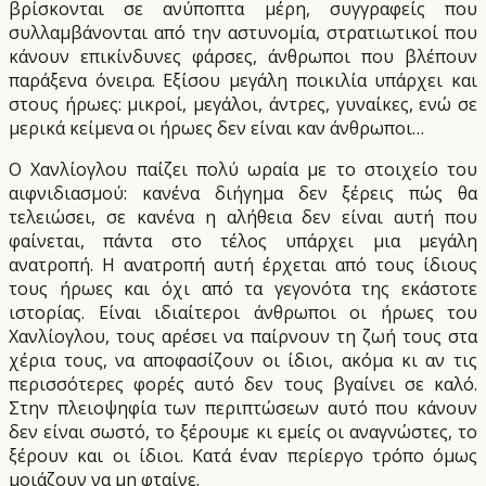
βρίσκονται σε ανύποπτα μέρη, συγγραφείς που
συλλαμβάνονται από την αστυνομία, στρατιωτικοί που
κάνουν επικίνδυνες φάρσες, άνθρωποι που βλέπουν
παράξενα όνειρα. Εξίσου μεγάλη ποικιλία υπάρχει και
στους ήρωες: μικροί, μεγάλοι, άντρες, γυναίκες, ενώ σε
μερικά κείμενα οι ήρωες δεν είναι καν άνθρωποι…
Ο Χανλίογλου παίζει πολύ ωραία με το στοιχείο του
αιφνιδιασμού: κανένα διήγημα δεν ξέρεις πώς θα
τελειώσει, σε κανένα η αλήθεια δεν είναι αυτή που
φαίνεται, πάντα στο τέλος υπάρχει μια μεγάλη
ανατροπή. Η ανατροπή αυτή έρχεται από τους ίδιους
τους ήρωες και όχι από τα γεγονότα της εκάστοτε
ιστορίας. Είναι ιδιαίτεροι άνθρωποι οι ήρωες του
Χανλίογλου, τους αρέσει να παίρνουν τη ζωή τους στα
χέρια τους, να αποφασίζουν οι ίδιοι, ακόμα κι αν τις
περισσότερες φορές αυτό δεν τους βγαίνει σε καλό.
Στην πλειοψηφία των περιπτώσεων αυτό που κάνουν
δεν είναι σωστό, το ξέρουμε κι εμείς οι αναγνώστες, το
ξέρουν και οι ίδιοι. Κατά έναν περίεργο τρόπο όμως
μοιάζουν να μη φταίνε.