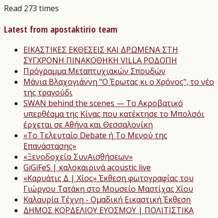
Read 273 times
Latest from apostaktirio team
ΕΙΚΑΣΤΙΚΕΣ ΕΚΘΕΣΕΙΣ ΚΑΙ ΔΡΩΜΕΝΑ ΣΤΗ
ΣΥΓΧΡΟΝΗ ΠΙΝΑΚΟΘΗΚΗ VILLA ΡΟΔΟΠΗ
Πρόγραμμα Μεταπτυχιακών Σπουδών
Μάνια Βλαχογιάννη "Ο Έρωτας κι ο Χρόνος", το νέο
της τραγούδι
SWAN behind the scenes — Το Ακροβατικό
υπερθέαμα της Κίνας που κατέκτησε το Μπολσόι
έρχεται σε Αθήνα και Θεσσαλονίκη
«Το Τελευταίο Debate ή Το Μενού της
Επανάστασης»
«Ξενοδοχείο ΣυνΑισθήσεων»
GiGiFeS | καλοκαιρινά acoustic live
«Καρυάτις Δ | Χίος» Έκθεση φωτογραφίας του
Γιώργου Τατάκη στο Μουσείο Μαστίχας Χίου
Καλαυρία Τέχνη - Ομαδική Εικαστική Έκθεση
ΔΗΜΟΣ ΚΟΡΔΕΛΙΟΥ ΕΥΟΣΜΟΥ | ΠΟΛΙΤΙΣΤΙΚΑ