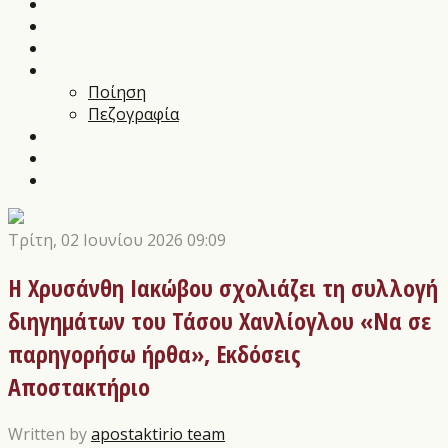
Music News
Διαγωνισμοί Τεχνών
Αρθρα
Αποστάγματα
Ποίηση
Πεζογραφία
Εικαστικά
Θέατρο
Οι εκδόσεις μας
Τρίτη, 02 Ιουνίου 2026 09:09
H Χρυσάνθη Ιακώβου σχολιάζει τη συλλογή
διηγημάτων του Τάσου Χανλίογλου «Να σε
παρηγορήσω ήρθα», Εκδόσεις
Αποστακτήριο
Written by
apostaktirio team