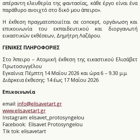
απέραντη ελευθερία της φαντασίας, κάθε έργο είναι ένα
παράθυρο ανοιχτό στο δικό μου άπειρο».
Η έκθεση πραγματοποιείται σε concept, οργάνωση και
επικοινωνία του εκπαιδευτικού και διοργανωτή
εικαστικών εκθέσεων, Δημήτρη Λαζάρου.
ΓΕΝΙΚΕΣ ΠΛΗΡΟΦΟΡΙΕΣ
Στο Άπειρο – Ατομική έκθεση της εικαστικού Ελισάβετ
Πρωτοσυγγέλου
Εγκαίνια: Πέμπτη 14 Μαΐου 2026 και ώρα 6 – 9.30 μ.μ.
Διάρκεια έκθεσης: 14 έως 17 Μαΐου 2026
Επικοινωνία
email:
info@elisavetart.gr
www.elisavetart.gr
Instagram: elisavet_protosyngelou
Facebook:
Elisavet Protosyngelou
Tik tok: elisavetart