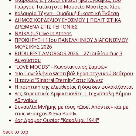
Γιώργου Τατάκη στο Μουσείο Μαστίχας Χίου
Καλαυρία Τέχνη - Ομαδική Εικαστική Έκθεση
ΔΗΜΟΣ ΚΟΡΔΕΛΙΟΥ ΕΥΟΣΜΟΥ | ΠΟΛΙΤΙΣΤΙΚΑ
ΔΡΩΜΕΝΑ ΣΤΙΣ ΓΕΙΤΟΝΙΕΣ
NAΪKA (US) live in Athens
ΠΡΟΚΗΡΥΞΗ 11ου ΠΑΝΕΛΛΗΝΙΟΥ ΔΙΑΓΩΝΙΣΜΟΥ
ΜΟΥΣΙΚΗΣ 2026
RUDU FEST AMORGOS 2026 – 27 Ιουλίου έως 3
Αυγούστου
"LOVE MOODS" - Κωνσταντίνος Σαμψών
10ο Πανελλήνιο Φεστιβάλ Ερασιτεχνικού Θεάτρου
Η ταινία “Sinatra! Eternity” στις Κάννες
Η ποιητική της ελευθερίας ή όσα δεν φυλακίζονται
8ες Χορευτικές Αμφικτυονίες | Τεχνόπολη Δήμου
Αθηναίων
Συναυλία Μνήμης με τους «Ωσεί Απόντες» και με
τους «Giorgos & Eva Band»
4ος Δρόμος Θυσίας "Κακολύρι 1944"
back to top