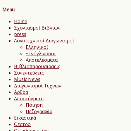
Menu
Home
Σχολιασμοί Βιβλίων
press
Λογοτεχνικοί Διαγωνισμοί
Ελληνικοί
Ξενόγλωσσοι
Αποτελέσματα
Βιβλιοπαρουσιάσεις
Συνεντεύξεις
Music News
Διαγωνισμοί Τεχνών
Αρθρα
Αποστάγματα
Ποίηση
Πεζογραφία
Εικαστικά
Θέατρο
Οι εκδόσεις μας