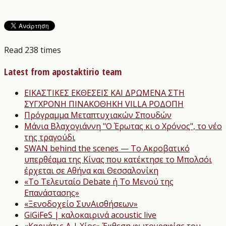
Read 238 times
Latest from apostaktirio team
ΕΙΚΑΣΤΙΚΕΣ ΕΚΘΕΣΕΙΣ ΚΑΙ ΔΡΩΜΕΝΑ ΣΤΗ
ΣΥΓΧΡΟΝΗ ΠΙΝΑΚΟΘΗΚΗ VILLA ΡΟΔΟΠΗ
Πρόγραμμα Μεταπτυχιακών Σπουδών
Μάνια Βλαχογιάννη "Ο Έρωτας κι ο Χρόνος", το νέο
της τραγούδι
SWAN behind the scenes — Το Ακροβατικό
υπερθέαμα της Κίνας που κατέκτησε το Μπολσόι
έρχεται σε Αθήνα και Θεσσαλονίκη
«Το Τελευταίο Debate ή Το Μενού της
Επανάστασης»
«Ξενοδοχείο ΣυνΑισθήσεων»
GiGiFeS | καλοκαιρινά acoustic live
«Καρυάτις Δ | Χίος» Έκθεση φωτογραφίας του