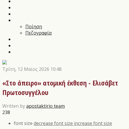
Music News
Διαγωνισμοί Τεχνών
Αρθρα
Αποστάγματα
Ποίηση
Πεζογραφία
Εικαστικά
Θέατρο
Οι εκδόσεις μας
Τρίτη, 12 Μαϊος 2026 10:48
«Στο άπειρο» ατομική έκθεση - Ελισάβετ
Πρωτοσυγγέλου
Written by
apostaktirio team
238
font size
decrease font size
increase font size