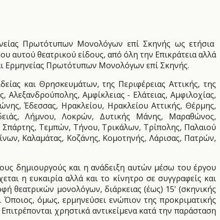
ηνείας Πρωτότυπων Μονολόγων επί Σκηνής ως ετήσια
ου αυτού θεατρικού είδους, από όλη την Επικράτεια αλλά
και Ερμηνείας Πρωτότυπων Μονολόγων επί Σκηνής.
δείας και Θρησκευμάτων, της Περιφέρειας Αττικής, της
, Αλεξανδρούπολης, Αμφίκλειας - Ελάτειας, Αμφιλοχίας,
ώνης, Έδεσσας, Ηρακλείου, Ηρακλείου Αττικής, Θέρμης,
αδειάς, Λήμνου, Λοκρών, Δυτικής Μάνης, Μαραθώνος,
 Σπάρτης, Τεμπών, Τήνου, Τρικάλων, Τρίπολης, Παλαιού
ίνων, Καλαμάτας, Κοζάνης, Κομοτηνής, Λάρισας, Πατρών,
στους δημιουργούς και η ανάδειξη αυτών μέσω του έργου
αι η ευκαιρία αλλά και το κίνητρο σε συγγραφείς και
φή θεατρικών μονολόγων, διάρκειας (έως) 15' (σκηνικής
. Όποιος, όμως, ερμηνεύσει ενώπιον της προκριματικής
. Επιτρέπονται χρηστικά αντικείμενα κατά την παράσταση