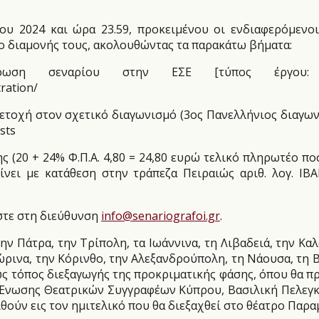
υ 2024 και ώρα 23.59, προκειμένου οι ενδιαφερόμενο
ο διαμονής τους, ακολουθώντας τα παρακάτω βήματα:
ωση σεναρίου στην ΕΣΕ [τύπος έργου: 
ration/
ετοχή στον σχετικό διαγωνισμό (3ος Πανελλήνιος διαγω
sts
20 + 24% Φ.Π.Α. 4,80 = 24,80 ευρώ τελικό πληρωτέο ποσό)
ίνει με κατάθεση στην τράπεζα Πειραιώς αριθ. λογ. IB
στε στη διεύθυνση
info@senariografoi.gr
.
ν Πάτρα, την Τρίπολη, τα Ιωάννινα, τη Λιβαδειά, την Καλ
ώρινα, την Κόρινθο, την Αλεξανδρούπολη, τη Νάουσα, τη Βέ
 τόπος διεξαγωγής της προκριματικής φάσης, όπου θα πρ
Ένωσης Θεατρικών Συγγραφέων Κύπρου, Βασιλική Πελεγκάρ
ούν εις τον ημιτελικό που θα διεξαχθεί στο θέατρο Παραμ