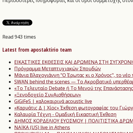
Περισσότερες πληροφορίες και οι όροι συμμετοχής στο
Read 943 times
Latest from apostaktirio team
ΕΙΚΑΣΤΙΚΕΣ ΕΚΘΕΣΕΙΣ ΚΑΙ ΔΡΩΜΕΝΑ ΣΤΗ ΣΥΓΧΡΟ
Πρόγραμμα Μεταπτυχιακών Σπουδών
Μάνια Βλαχογιάννη "Ο Έρωτας κι ο Χρόνος", το νέο 
SWAN behind the scenes — Το Ακροβατικό υπερθέαμ
«Το Τελευταίο Debate ή Το Μενού της Επανάσταση
«Ξενοδοχείο ΣυνΑισθήσεων»
GiGiFeS | καλοκαιρινά acoustic live
«Καρυάτις Δ | Χίος» Έκθεση φωτογραφίας του Γιώρ
Καλαυρία Τέχνη - Ομαδική Εικαστική Έκθεση
ΔΗΜΟΣ ΚΟΡΔΕΛΙΟΥ ΕΥΟΣΜΟΥ | ΠΟΛΙΤΙΣΤΙΚΑ ΔΡΩΜ
NAΪKA (US) live in Athens