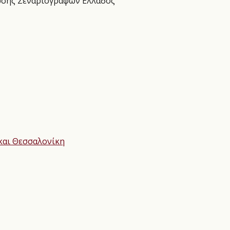
νωσης Σεναριογράφων Ελλάδος
 και Θεσσαλονίκη