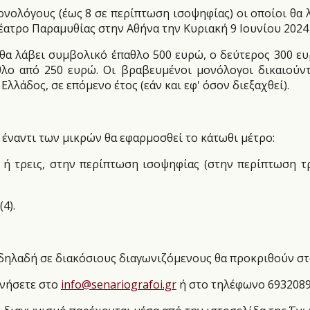
μονολόγους (έως 8 σε περίπτωση ισοψηφίας) οι οποίοι θα
έατρο Παραμυθίας στην Αθήνα την Κυριακή 9 Ιουνίου 2024 
 θα λάβει συμβολικό έπαθλο 500 ευρώ, ο δεύτερος 300 ευ
αθλο από 250 ευρώ. Οι βραβευμένοι μονόλογοι δικαιούν
λάδος, σε επόμενο έτος (εάν και εφ' όσον διεξαχθεί).
 έναντι των μικρών θα εφαρμοσθεί το κάτωθι μέτρο:
2) ή τρεις, στην περίπτωση ισοψηφίας (στην περίπτωσ
4).
1 δηλαδή σε διακόσιους διαγωνιζόμενους θα προκριθούν στο
ωνήσετε στο
info@senariografoi.gr
ή στο τηλέφωνο 6932089