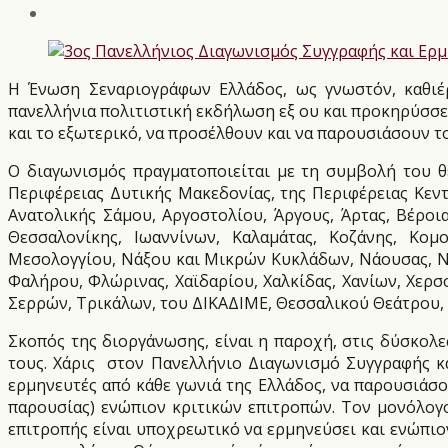
Η Ένωση Σεναριογράφων Ελλάδος, ως γνωστόν, καθι
πανελλήνια πολιτιστική εκδήλωση εξ ου και προκηρύσσει
και το εξωτερικό, να προσέλθουν και να παρουσιάσουν 
Ο διαγωνισμός πραγματοποιείται με τη συμβολή του θε
Περιφέρειας Δυτικής Μακεδονίας, της Περιφέρειας Κεντ
Ανατολικής Σάμου, Αργοστολίου, Άργους, Άρτας, Βέροι
Θεσσαλονίκης, Ιωαννίνων, Καλαμάτας, Κοζάνης, Κομ
Μεσολογγίου, Νάξου και Μικρών Κυκλάδων, Νάουσας, Νο
Φαλήρου, Φλώρινας, Χαϊδαρίου, Χαλκίδας, Χανίων, Χερσ
Σερρών, Τρικάλων, του ΔΙΚΑΔΙΜΕ, Θεσσαλικού Θεάτρου,
Σκοπός της διοργάνωσης, είναι η παροχή, στις δύσκολε
τους. Χάρις
στον Πανελλήνιο Διαγωνισμό Συγγραφής κα
ερμηνευτές από κάθε γωνιά της Ελλάδος, να παρουσιάσο
παρουσίας) ενώπιον κριτικών επιτροπών. Τον μονόλογο
επιτροπής είναι υποχρεωτικό να ερμηνεύσει και ενώπιον