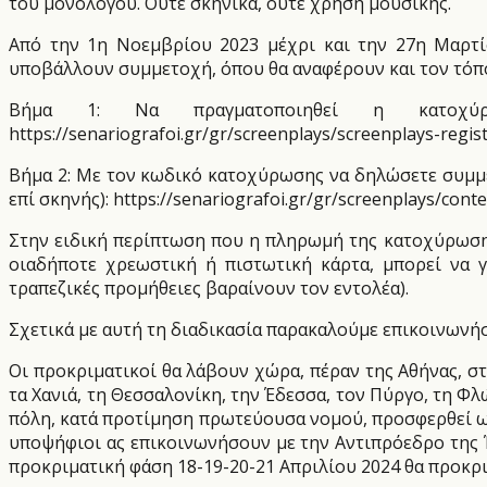
του μονολόγου. Ούτε σκηνικά, ούτε χρήση μουσικής.
Από την 1η Νοεμβρίου 2023 μέχρι και την 27η Μαρτίο
υποβάλλουν συμμετοχή, όπου θα αναφέρουν και τον τόπ
Βήμα 1: Να πραγματοποιηθεί η κατοχύρ
https://senariografoi.gr/gr/screenplays/screenplays-regist
Βήμα 2: Με τον κωδικό κατοχύρωσης να δηλώσετε συμμ
επί σκηνής): https://senariografoi.gr/gr/screenplays/conte
Στην ειδική περίπτωση που η πληρωμή της κατοχύρωσης (
οιαδήποτε χρεωστική ή πιστωτική κάρτα, μπορεί να γ
τραπεζικές προμήθειες βαραίνουν τον εντολέα).
Σχετικά με αυτή τη διαδικασία παρακαλούμε επικοινωνή
Οι προκριματικοί θα λάβουν χώρα, πέραν της Αθήνας, στη
τα Χανιά, τη Θεσσαλονίκη, την Έδεσσα, τον Πύργο, τη Φλ
πόλη, κατά προτίμηση πρωτεύουσα νομού, προσφερθεί ως
υποψήφιοι ας επικοινωνήσουν με την Αντιπρόεδρο της 
προκριματική φάση 18-19-20-21 Απριλίου 2024 θα προκριθ