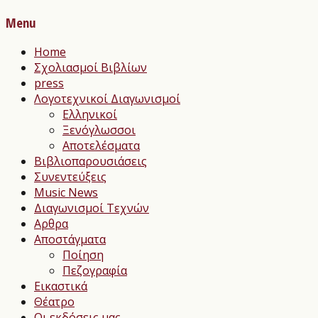
Menu
Home
Σχολιασμοί Βιβλίων
press
Λογοτεχνικοί Διαγωνισμοί
Ελληνικοί
Ξενόγλωσσοι
Αποτελέσματα
Βιβλιοπαρουσιάσεις
Συνεντεύξεις
Music News
Διαγωνισμοί Τεχνών
Αρθρα
Αποστάγματα
Ποίηση
Πεζογραφία
Εικαστικά
Θέατρο
Οι εκδόσεις μας