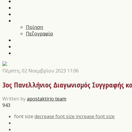
Music News
Διαγωνισμοί Τεχνών
Αρθρα
Αποστάγματα
Ποίηση
Πεζογραφία
Εικαστικά
Θέατρο
Οι εκδόσεις μας
Πέμπτη, 02 Νοεμβρίου 2023 11:06
3ος Πανελλήνιος Διαγωνισμός Συγγραφής κ
Written by
apostaktirio team
943
font size
decrease font size
increase font size