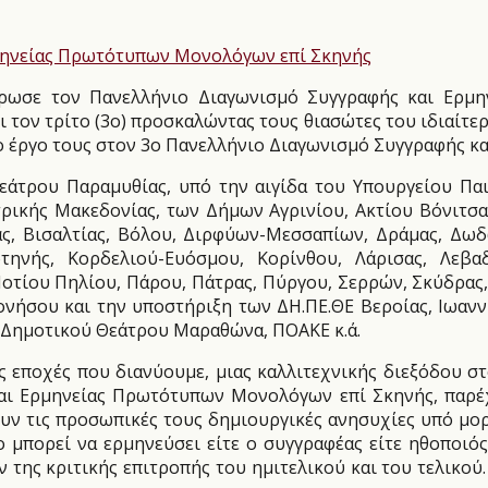
έρωσε τον Πανελλήνιο Διαγωνισμό Συγγραφής και Ερμ
 τον τρίτο (3ο) προσκαλώντας τους θιασώτες του ιδιαίτερ
το έργο τους στον 3ο Πανελλήνιο Διαγωνισμό Συγγραφής 
άτρου Παραμυθίας, υπό την αιγίδα του Υπουργείου Παι
ρικής Μακεδονίας, των Δήμων Αγρινίου, Ακτίου Βόνιτσας
ας, Βισαλτίας, Βόλου, Διρφύων-Μεσσαπίων, Δράμας, Δωδ
οτηνής, Κορδελιού-Ευόσμου, Κορίνθου, Λάρισας, Λεβ
τίου Πηλίου, Πάρου, Πάτρας, Πύργου, Σερρών, Σκύδρας,
ονήσου και την υποστήριξη των ΔΗ.ΠΕ.ΘΕ Βεροίας, Ιωανν
 Δημοτικού Θεάτρου Μαραθώνα, ΠΟΑΚΕ κ.ά.
ς εποχές που διανύουμε, μιας καλλιτεχνικής διεξόδου 
ι Ερμηνείας Πρωτότυπων Μονολόγων επί Σκηνής, παρέχετ
υν τις προσωπικές τους δημιουργικές ανησυχίες υπό μορ
 μπορεί να ερμηνεύσει είτε ο συγγραφέας είτε ηθοποιός
 της κριτικής επιτροπής του ημιτελικού και του τελικού