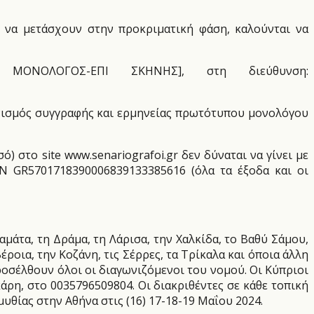
ι να μετάσχουν στην προκριματική φάση, καλούνται να
ΜΟΝΟΛΟΓΟΣ-ΕΠΙ ΣΚΗΝΗΣ], στη διεύθυνση:
νισμός συγγραφής και ερμηνείας πρωτότυπου μονολόγου
 στο site www.senariografoi.gr δεν δύναται να γίνει με
AN GR5701718390006839133385616 (όλα τα έξοδα και οι
αμάτα, τη Δράμα, τη Λάρισα, την Χαλκίδα, το Βαθύ Σάμου,
ροια, την Κοζάνη, τις Σέρρες, τα Τρίκαλα και όποια άλλη
οσέλθουν όλοι οι διαγωνιζόμενοι του νομού. Οι Κύπριοι
η, στο 0035796509804. Οι διακριθέντες σε κάθε τοπική
υθίας στην Αθήνα στις (16) 17-18-19 Μαΐου 2024.