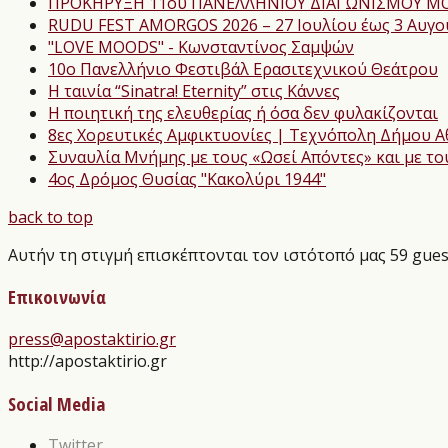
ΠΡΟΚΗΡΥΞΗ 11ου ΠΑΝΕΛΛΗΝΙΟΥ ΔΙΑΓΩΝΙΣΜΟΥ ΜΟ
RUDU FEST AMORGOS 2026 – 27 Ιουλίου έως 3 Αυγ
"LOVE MOODS" - Κωνσταντίνος Σαμψών
10ο Πανελλήνιο Φεστιβάλ Ερασιτεχνικού Θεάτρου
Η ταινία “Sinatra! Eternity” στις Κάννες
Η ποιητική της ελευθερίας ή όσα δεν φυλακίζονται
8ες Χορευτικές Αμφικτυονίες | Τεχνόπολη Δήμου 
Συναυλία Μνήμης με τους «Ωσεί Απόντες» και με το
4ος Δρόμος Θυσίας "Κακολύρι 1944"
back to top
Αυτήν τη στιγμή επισκέπτονται τον ιστότοπό μας 59 gues
Επικοινωνία
press@apostaktirio.gr
http://apostaktirio.gr
Social Media
Twitter