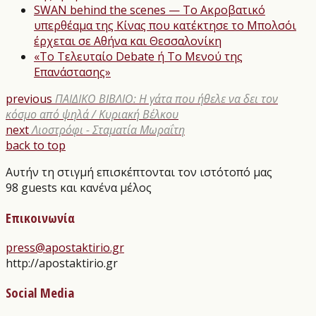
SWAN behind the scenes — Το Ακροβατικό
υπερθέαμα της Κίνας που κατέκτησε το Μπολσόι
έρχεται σε Αθήνα και Θεσσαλονίκη
«Το Τελευταίο Debate ή Το Μενού της
Επανάστασης»
previous
ΠΑΙΔΙΚΟ ΒΙΒΛΙΟ: Η γάτα που ήθελε να δει τον
κόσμο από ψηλά / Κυριακή Βέλκου
next
Λιοστρόφι - Σταματία Μωραΐτη
back to top
Αυτήν τη στιγμή επισκέπτονται τον ιστότοπό μας
98 guests και κανένα μέλος
Επικοινωνία
press@apostaktirio.gr
http://apostaktirio.gr
Social Media