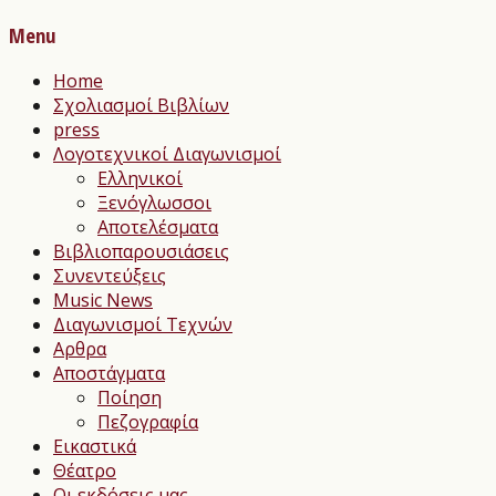
Menu
Home
Σχολιασμοί Βιβλίων
press
Λογοτεχνικοί Διαγωνισμοί
Ελληνικοί
Ξενόγλωσσοι
Αποτελέσματα
Βιβλιοπαρουσιάσεις
Συνεντεύξεις
Music News
Διαγωνισμοί Τεχνών
Αρθρα
Αποστάγματα
Ποίηση
Πεζογραφία
Εικαστικά
Θέατρο
Οι εκδόσεις μας