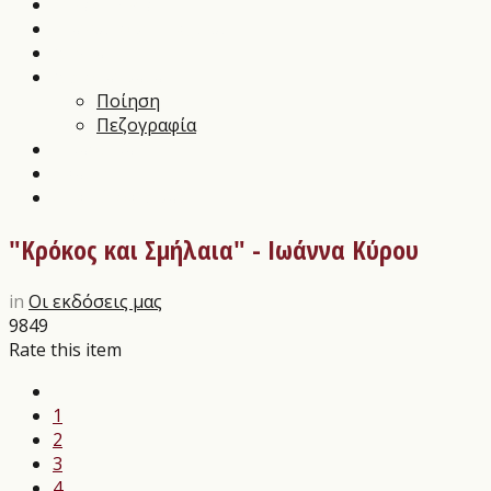
Music News
Διαγωνισμοί Τεχνών
Αρθρα
Αποστάγματα
Ποίηση
Πεζογραφία
Εικαστικά
Θέατρο
Οι εκδόσεις μας
"Κρόκος και Σμήλαια" - Ιωάννα Κύρου
in
Οι εκδόσεις μας
9849
Rate this item
1
2
3
4