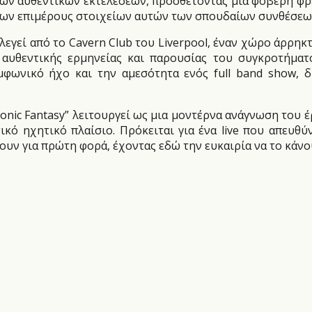
 των αυθεντικών εκτελέσεων, προσθέτοντας μια φοβερή φ
 των επιμέρους στοιχείων αυτών των σπουδαίων συνθέσεω
εγεί από το Cavern Club του Liverpool, έναν χώρο άρρηκ
ς αυθεντικής ερμηνείας και παρουσίας του συγκροτήμα
φωνικό ήχο και την αμεσότητα ενός full band show, δ
honic Fantasy” λειτουργεί ως μια μοντέρνα ανάγνωση του 
ικό ηχητικό πλαίσιο. Πρόκειται για ένα live που απευθ
υν για πρώτη φορά, έχοντας εδώ την ευκαιρία να το κάνου