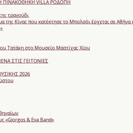
ΝΗ ΠΙΝΑΚΟΘΗΚΗ VILLA ΡΟΔΟΠΗ
της τραγούδι
α της Κίνας που κατέκτησε το Μπολσόι έρχεται σε Αθήνα
ς»
γου Τατάκη στο Μουσείο Μαστίχας Χίου
ΕΝΑ ΣΤΙΣ ΓΕΙΤΟΝΙΕΣ
ΥΣΙΚΗΣ 2026
ούστου
Αθηναίων
υς «Giorgos & Eva Band»