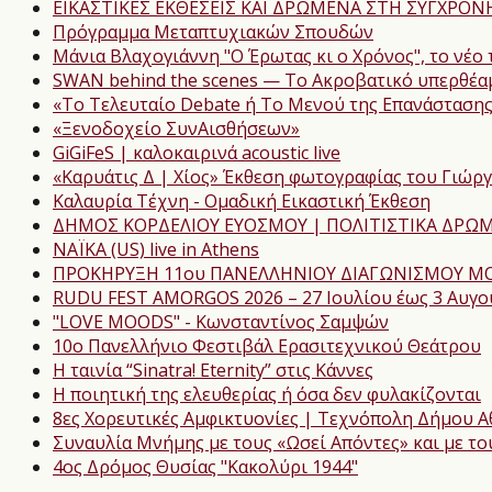
ΕΙΚΑΣΤΙΚΕΣ ΕΚΘΕΣΕΙΣ ΚΑΙ ΔΡΩΜΕΝΑ ΣΤΗ ΣΥΓΧΡΟ
Πρόγραμμα Μεταπτυχιακών Σπουδών
Μάνια Βλαχογιάννη "Ο Έρωτας κι ο Χρόνος", το νέο 
SWAN behind the scenes — Το Ακροβατικό υπερθέαμ
«Το Τελευταίο Debate ή Το Μενού της Επανάσταση
«Ξενοδοχείο ΣυνΑισθήσεων»
GiGiFeS | καλοκαιρινά acoustic live
«Καρυάτις Δ | Χίος» Έκθεση φωτογραφίας του Γιώρ
Καλαυρία Τέχνη - Ομαδική Εικαστική Έκθεση
ΔΗΜΟΣ ΚΟΡΔΕΛΙΟΥ ΕΥΟΣΜΟΥ | ΠΟΛΙΤΙΣΤΙΚΑ ΔΡΩΜ
NAΪKA (US) live in Athens
ΠΡΟΚΗΡΥΞΗ 11ου ΠΑΝΕΛΛΗΝΙΟΥ ΔΙΑΓΩΝΙΣΜΟΥ ΜΟ
RUDU FEST AMORGOS 2026 – 27 Ιουλίου έως 3 Αυγ
"LOVE MOODS" - Κωνσταντίνος Σαμψών
10ο Πανελλήνιο Φεστιβάλ Ερασιτεχνικού Θεάτρου
Η ταινία “Sinatra! Eternity” στις Κάννες
Η ποιητική της ελευθερίας ή όσα δεν φυλακίζονται
8ες Χορευτικές Αμφικτυονίες | Τεχνόπολη Δήμου 
Συναυλία Μνήμης με τους «Ωσεί Απόντες» και με το
4ος Δρόμος Θυσίας "Κακολύρι 1944"