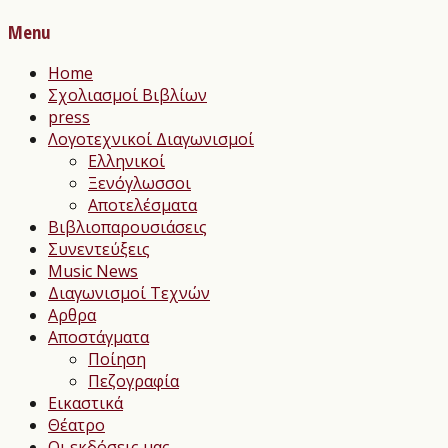
Menu
Home
Σχολιασμοί Βιβλίων
press
Λογοτεχνικοί Διαγωνισμοί
Ελληνικοί
Ξενόγλωσσοι
Αποτελέσματα
Βιβλιοπαρουσιάσεις
Συνεντεύξεις
Music News
Διαγωνισμοί Τεχνών
Αρθρα
Αποστάγματα
Ποίηση
Πεζογραφία
Εικαστικά
Θέατρο
Οι εκδόσεις μας