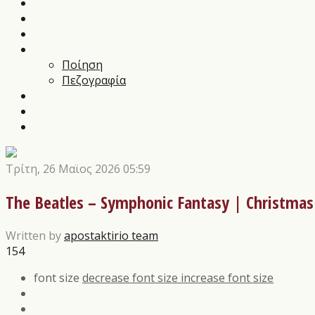
Music News
Διαγωνισμοί Τεχνών
Αρθρα
Αποστάγματα
Ποίηση
Πεζογραφία
Εικαστικά
Θέατρο
Οι εκδόσεις μας
Τρίτη, 26 Μαϊος 2026 05:59
The Beatles – Symphonic Fantasy | Christmas
Written by
apostaktirio team
154
font size
decrease font size
increase font size