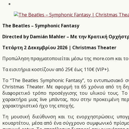
The Beatles – Symphonic Fantasy
Directed by Damián Mahler – Με την Κρατική Ορχήσ
Τετάρτη 2 Δεκεμβρίου 2026 |
Christmas
Theater
Προπώληση πραγματοποιείται μέσω της
more
.
com
και το
Τα εισιτήρια κοστίζουν από 25€ έως 110€ (
VIP
+).
Το “The Beatles Symphonic Fantasy”, το εντυπωσιακό 
Christmas Theater. Με αφορμή τα 65 χρόνια από τη δ
διαφορετικό τρόπο προσέγγισης του υλικού τους. Το
χαρακτήρα μιας live μπάντας, που στην προκειμένη π
χαρακτηριστικό ήχο της εποχής.
Τη μουσική διεύθυνση και τις ενορχηστρώσεις υπογρ
κουαρτέτου, μέσα από ένα σύγχρονο συμφωνικό πρίσμα,