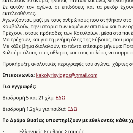
εκτέλεσαν 30 άνδρες ηλικίας 14 ετών και άνω, λεηλάτησ
Σε αυτόν τον αγώνα, οι επιδόσεις και τα ρεκόρ έχο
εκτελεσθέντες.
Αγωνίζονται, μαζί με τους ανθρώπους που στήθηκαν στο
Κουβαλούν, την ιστορία των καμένων σπιτιών και των ο
Τρέχουν, στους πρόποδες των Κοτυλαίων, μέσα στα πανέμ
Μα τρέχουν, και για τη μνήμη όλης της Εύβοιας, που μα
Με κάθε βήμα διαλαλούν, το πάντα επίκαιρο μήνυμα: Ποτ
Καλούμε όλους τους αθλητές και τους πολίτες να συμμε
Προκήρυξη, αναλυτικές περιγραφές του αγώνα,
χάρτες δ
Επικοινωνία:
kakolyrisylogos@gmail.com
Για εγγραφές:
Διαδρομή 5 και 21 χλμ:
ΕΔΩ
Διαδρομή 1,2χλμ για παιδιά:
ΕΔΩ
Το Δρόμο Θυσίας υποστηρίζουν με εθελοντές κάθε χρ
•
Ελληνικός Ερυθρός Σταυρός