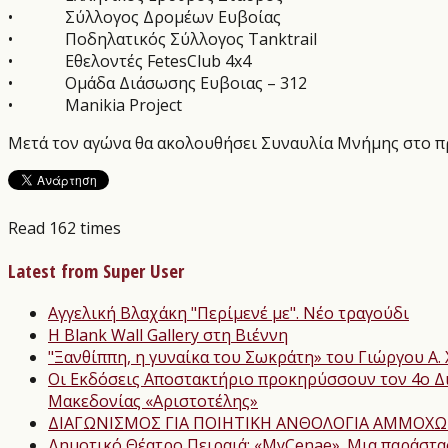
•
Σύλλογος Δρομέων Ευβοίας
•
Ποδηλατικός Σύλλογος Tanktrail
•
Εθελοντές FetesClub 4x4
•
Ομάδα Διάσωσης Ευβοιας – 312
•
Manikia Project
Μετά τον αγώνα θα ακολουθήσει Συναυλία Μνήμης στο 
Read 162 times
Latest from Super User
Αγγελική Βλαχάκη "Περίμενέ με". Νέο τραγούδι
Η Blank Wall Gallery στη Βιέννη
"Ξανθίππη, η γυναίκα του Σωκράτη» του Γιώργου Α. 
Οι Εκδόσεις Αποστακτήριο προκηρύσσουν τον 4ο Δι
Μακεδονίας «Αριστοτέλης»
ΔΙΑΓΩΝΙΣΜΟΣ ΓΙΑ ΠΟΙΗΤΙΚΗ ΑΝΘΟΛΟΓΙΑ ΑΜΜΟΧΩ
Δημοτικό Θέατρο Πειραιά: «MyCenae». Μια παράστα