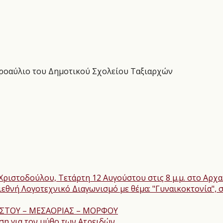
προαύλιο του Δημοτικού Σχολείου Ταξιαρχών
Χριστοδούλου, Τετάρτη 12 Αυγούστου στις 8 μ.μ. στο Αρχα
εθνή Λογοτεχνικό Διαγωνισμό με θέμα: "Γυναικοκτονία", 
ΣΤΟΥ – ΜΕΣΑΟΡΙΑΣ – ΜΟΡΦΟΥ
ση για τον μύθο των Ατρειδών