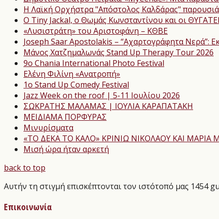
Η Λαϊκή Ορχήστρα "Απόστολος Καλδάρας" παρουσιάζ
Ο Tiny Jackal, ο Θωμάς Κωνσταντίνου και οι ΘΥΓΑΤ
«Λυσιστράτη» του Αριστοφάνη – ΚΘΒΕ
Joseph Saar Apostolakis – “Αχαρτογράφητα Νερά”: Εκ
Μάνος Χατζημαλωνάς Stand Up Therapy Tour 2026
9ο Chania International Photo Festival
Ελένη Φιλίνη «Ανατροπή»
1ο Stand Up Comedy Festival
Jazz Week on the roof | 5-11 Ιουλίου 2026
ΣΩΚΡΑΤΗΣ ΜΑΛΑΜΑΣ | ΙΟΥΛΙΑ ΚΑΡΑΠΑΤΑΚΗ
ΜΕΙΔΙΑΜΑ ΠΟΡΦΥΡΑΣ
Μινυρίσματα
«ΤΟ ΔΕΚΑ ΤΟ ΚΑΛΟ» KΡΙΝΙΩ ΝΙΚΟΛΑΟΥ ΚΑΙ ΜΑΡΙΑ
Μισή ώρα ήταν αρκετή
back to top
Αυτήν τη στιγμή επισκέπτονται τον ιστότοπό μας 1454 gu
Επικοινωνία