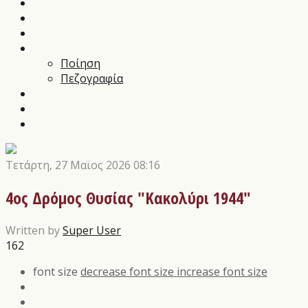
Music News
Διαγωνισμοί Τεχνών
Αρθρα
Αποστάγματα
Ποίηση
Πεζογραφία
Εικαστικά
Θέατρο
Οι εκδόσεις μας
Τετάρτη, 27 Μαϊος 2026 08:16
4ος Δρόμος Θυσίας "Κακολύρι 1944"
Written by
Super User
162
font size
decrease font size
increase font size