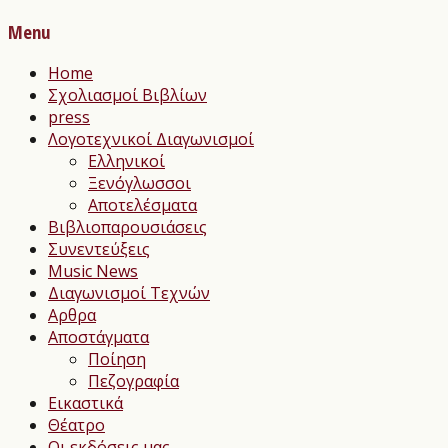
Menu
Home
Σχολιασμοί Βιβλίων
press
Λογοτεχνικοί Διαγωνισμοί
Ελληνικοί
Ξενόγλωσσοι
Αποτελέσματα
Βιβλιοπαρουσιάσεις
Συνεντεύξεις
Music News
Διαγωνισμοί Τεχνών
Αρθρα
Αποστάγματα
Ποίηση
Πεζογραφία
Εικαστικά
Θέατρο
Οι εκδόσεις μας