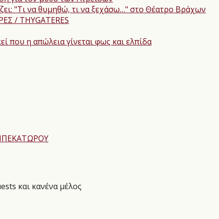
ει: "Τι να θυμηθώ, τι να ξεχάσω…" στο Θέατρο Βράχων
ΕΡΕΣ / THYGATERES
εί που η απώλεια γίνεται φως και ελπίδα
 ΜΠΕΚΑΤΩΡΟΥ
ests και κανένα μέλος