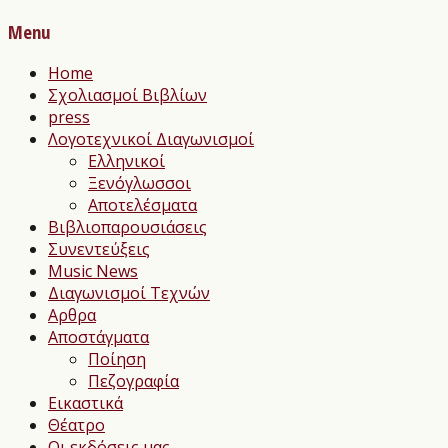
Menu
Home
Σχολιασμοί Βιβλίων
press
Λογοτεχνικοί Διαγωνισμοί
Ελληνικοί
Ξενόγλωσσοι
Αποτελέσματα
Βιβλιοπαρουσιάσεις
Συνεντεύξεις
Music News
Διαγωνισμοί Τεχνών
Αρθρα
Αποστάγματα
Ποίηση
Πεζογραφία
Εικαστικά
Θέατρο
Οι εκδόσεις μας