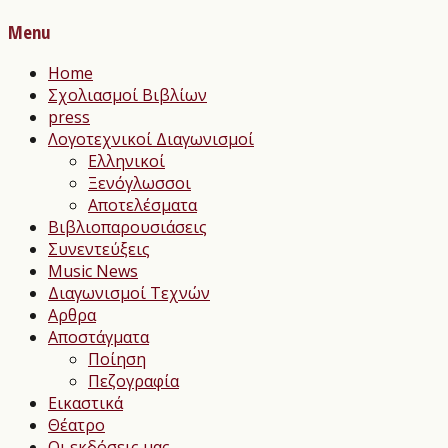
Menu
Home
Σχολιασμοί Βιβλίων
press
Λογοτεχνικοί Διαγωνισμοί
Ελληνικοί
Ξενόγλωσσοι
Αποτελέσματα
Βιβλιοπαρουσιάσεις
Συνεντεύξεις
Music News
Διαγωνισμοί Τεχνών
Αρθρα
Αποστάγματα
Ποίηση
Πεζογραφία
Εικαστικά
Θέατρο
Οι εκδόσεις μας